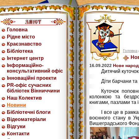
Головна
Рідне місто
Краєзнавство
Бібліотека
Головна
Но
Інтернет центр
Інформаційно-
16.09.2022
Нове народ
консультативний офіс
Дитячий куточок 
Інноваційні проекти
Діти барчани та 
PR-офіс сучасних
бібліотек Вінниччини
Куточок поповн
колонкою та бездр
Наш Колектив
книгами, пазлами та 
Новини
Бібліотечні блоги
І все це в рамк
воєнного стану в Ук
Відеоматеріали
Вишеградського Фон
Відгуки
Контакти