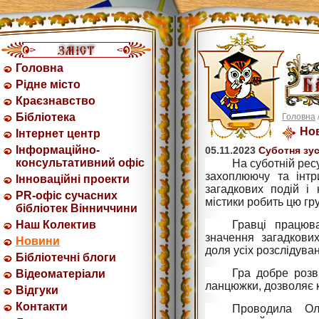
Головна
Рідне місто
Краєзнавство
Бібліотека
Головна
Но
Інтернет центр
Інформаційно-
05.11.2023
Суботня зус
консультативний офіс
На суботній ресу
захоплюючу та інтр
Інноваційні проекти
загадкових подій і 
PR-офіс сучасних
містики робить цю гр
бібліотек Вінниччини
Наш Колектив
Гравці працюв
значення загадкови
Новини
доля усіх розслідува
Бібліотечні блоги
Гра добре розв
Відеоматеріали
ланцюжки, дозволяє к
Відгуки
Контакти
Проводила Ол