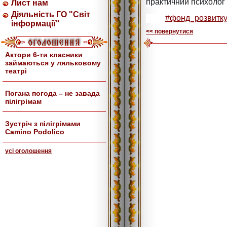
практичний психолог
Лист нам
Діяльність ГО "Світ
#фонд_розвитк
інформації"
<< повернутися
Актори 6-ти класники
займаються у ляльковому
театрі
Погана погода – не завада
пілігрімам
Зустріч з пілігрімами
Camino Podolico
усi оголошення